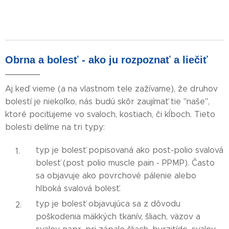
Obrna a bolesť - ako ju rozpoznať a liečiť
Aj keď vieme (a na vlastnom tele zažívame), že druhov
bolestí je niekoľko, nás budú skôr zaujímať tie "naše",
ktoré pociťujeme vo svaloch, kostiach, či kĺboch. Tieto
bolesti delíme na tri typy:
typ je bolesť popisovaná ako post-polio svalová
bolesť (post polio muscle pain - PPMP). Často
sa objavuje ako povrchové pálenie alebo
hlboká svalová bolesť.
typ je bolesť objavujúca sa z dôvodu
poškodenia mäkkých tkanív, šliach, väzov a