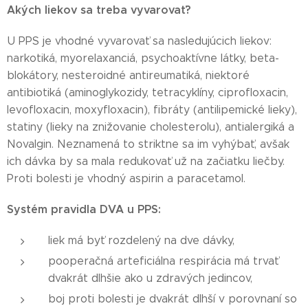
Akých liekov sa treba vyvarovať?
U PPS je vhodné vyvarovať sa nasledujúcich liekov:
narkotiká, myorelaxanciá, psychoaktívne látky, beta-
blokátory, nesteroidné antireumatiká, niektoré
antibiotiká (aminoglykozidy, tetracyklíny, ciprofloxacin,
levofloxacin, moxyfloxacin), fibráty (antilipemické lieky),
statiny (lieky na znižovanie cholesterolu), antialergiká a
Novalgin. Neznamená to striktne sa im vyhýbať, avšak
ich dávka by sa mala redukovať už na začiatku liečby.
Proti bolesti je vhodný aspirin a paracetamol.
Systém pravidla DVA u PPS:
liek má byť rozdelený na dve dávky,
pooperačná arteficiálna respirácia má trvať
dvakrát dlhšie ako u zdravých jedincov,
boj proti bolesti je dvakrát dlhší v porovnaní so