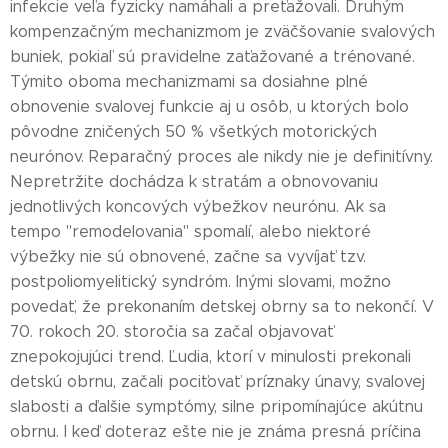
infekcie veľa fyzicky namáhali a preťažovali. Druhým
kompenzačným mechanizmom je zväčšovanie svalových
buniek, pokiaľ sú pravidelne zaťažované a trénované.
Týmito oboma mechanizmami sa dosiahne plné
obnovenie svalovej funkcie aj u osôb, u ktorých bolo
pôvodne zničených 50 % všetkých motorických
neurónov. Reparačný proces ale nikdy nie je definitívny.
Nepretržite dochádza k stratám a obnovovaniu
jednotlivých koncových výbežkov neurónu. Ak sa
tempo "remodelovania" spomalí, alebo niektoré
výbežky nie sú obnovené, začne sa vyvíjať tzv.
postpoliomyelitický syndróm. Inými slovami, možno
povedať, že prekonaním detskej obrny sa to nekončí. V
70. rokoch 20. storočia sa začal objavovať
znepokojujúci trend. Ľudia, ktorí v minulosti prekonali
detskú obrnu, začali pociťovať príznaky únavy, svalovej
slabosti a ďalšie symptómy, silne pripomínajúce akútnu
obrnu. I keď doteraz ešte nie je známa presná príčina