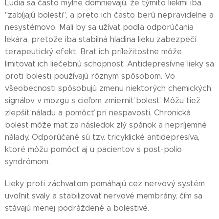
Ľudia sa často mylne domnievajú, že týmito liekmi iba
"zabíjajú bolesti", a preto ich často berú nepravidelne a
nesystémovo. Mali by sa užívať podľa odporúčania
lekára, pretože iba stabilná hladina lieku zabezpečí
terapeutický efekt. Brať ich príležitostne môže
limitovať ich liečebnú schopnosť. Antidepresívne lieky sa
proti bolesti používajú rôznym spôsobom. Vo
všeobecnosti spôsobujú zmenu niektorých chemických
signálov v mozgu s cieľom zmierniť bolesť. Môžu tiež
zlepšiť náladu a pomôcť pri nespavosti. Chronická
bolesť môže mať za následok zlý spánok a nepríjemné
nálady. Odporúčané sú tzv. tricyklické antidepresíva,
ktoré môžu pomôcť aj u pacientov s post-polio
syndrómom.
Lieky proti záchvatom pomáhajú cez nervový systém
uvoľniť svaly a stabilizovať nervové membrány, čím sa
stávajú menej podráždené a bolestivé.