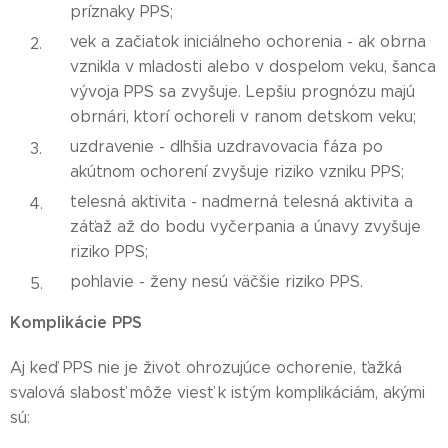
príznaky PPS;
vek a začiatok iniciálneho ochorenia - ak obrna
vznikla v mladosti alebo v dospelom veku, šanca
vývoja PPS sa zvyšuje. Lepšiu prognózu majú
obrnári, ktorí ochoreli v ranom detskom veku;
uzdravenie - dlhšia uzdravovacia fáza po
akútnom ochorení zvyšuje riziko vzniku PPS;
telesná aktivita - nadmerná telesná aktivita a
záťaž až do bodu vyčerpania a únavy zvyšuje
riziko PPS;
pohlavie - ženy nesú väčšie riziko PPS.
Komplikácie PPS
Aj keď PPS nie je život ohrozujúce ochorenie, ťažká
svalová slabosť môže viesť k istým komplikáciám, akými
sú: