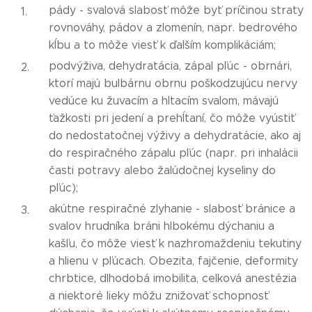
pády - svalová slabosť môže byť príčinou straty
rovnováhy, pádov a zlomenín, napr. bedrového
kĺbu a to môže viesť k ďalším komplikáciám;
podvýživa, dehydratácia, zápal pľúc - obrnári,
ktorí majú bulbárnu obrnu poškodzujúcu nervy
vedúce ku žuvacím a hltacím svalom, mávajú
ťažkosti pri jedení a prehĺtaní, čo môže vyústiť
do nedostatočnej výživy a dehydratácie, ako aj
do respiračného zápalu pľúc (napr. pri inhalácii
časti potravy alebo žalúdočnej kyseliny do
pľúc);
akútne respiračné zlyhanie - slabosť bránice a
svalov hrudníka bráni hlbokému dýchaniu a
kašľu, čo môže viesť k nazhromaždeniu tekutiny
a hlienu v pľúcach. Obezita, fajčenie, deformity
chrbtice, dlhodobá imobilita, celková anestézia
a niektoré lieky môžu znižovať schopnosť