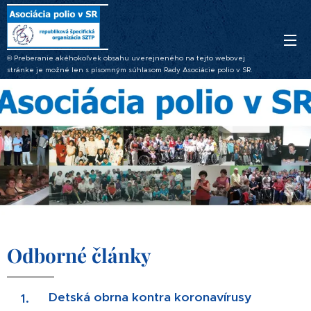
© Preberanie akéhokoľvek obsahu uverejneného na tejto webovej
stránke je možné len s písomným súhlasom Rady Asociácie polio v SR.
Odborné články
Detská obrna kontra koronavírusy