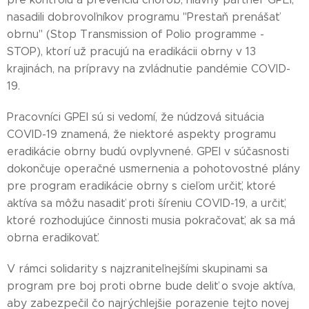
nasadili dobrovoľníkov programu "Prestaň prenášať
obrnu" (Stop Transmission of Polio programme -
STOP), ktorí už pracujú na eradikácii obrny v 13
krajinách, na prípravy na zvládnutie pandémie COVID-
19.
Pracovníci GPEI sú si vedomí, že núdzová situácia
COVID-19 znamená, že niektoré aspekty programu
eradikácie obrny budú ovplyvnené. GPEI v súčasnosti
dokončuje operačné usmernenia a pohotovostné plány
pre program eradikácie obrny s cieľom určiť, ktoré
aktíva sa môžu nasadiť proti šíreniu COVID-19, a určiť,
ktoré rozhodujúce činnosti musia pokračovať, ak sa má
obrna eradikovať.
V rámci solidarity s najzraniteľnejšími skupinami sa
program pre boj proti obrne bude deliť o svoje aktíva,
aby zabezpečil čo najrýchlejšie porazenie tejto novej