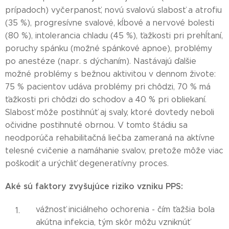
prípadoch) vyčerpanosť, novú svalovú slabosť a atrofiu
(35 %), progresívne svalové, kĺbové a nervové bolesti
(80 %), intolerancia chladu (45 %), ťažkosti pri prehĺtaní,
poruchy spánku (možné spánkové apnoe), problémy
po anestéze (napr. s dýchaním). Nastávajú ďalšie
možné problémy s bežnou aktivitou v dennom živote:
75 % pacientov udáva problémy pri chôdzi, 70 % má
ťažkosti pri chôdzi do schodov a 40 % pri obliekaní.
Slabosť môže postihnúť aj svaly, ktoré dovtedy neboli
očividne postihnuté obrnou. V tomto štádiu sa
neodporúča rehabilitačná liečba zameraná na aktívne
telesné cvičenie a namáhanie svalov, pretože môže viac
poškodiť a urýchliť degeneratívny proces.
Aké sú faktory zvyšujúce riziko vzniku PPS:
vážnosť iniciálneho ochorenia - čím ťažšia bola
akútna infekcia, tým skôr môžu vzniknúť