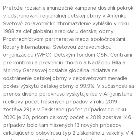
Pretože rozsiahle imunizačné kampane dosiahli pokrok
v odstraňovaní regionálnej detskej obrny v Amerike,
Svetové zdravotnícke zhromaždenie vyhlásilo v roku
1988 za cieľ globálnu eradikáciu detskej obrny.
Prostredníctvom partnerstva medzi spoločnosťami
Rotary International, Svetovou zdravotníckou
organizáciou (WHO), Detským fondom OSN, Centrami
pre kontrolu a prevenciu chorôb a Nadáciou Billa a
Melindy Gatesovej dosiahla globálna iniciatíva na
odstránenie detskej obrny v celosvetovom meradle
pokles výskytu detskej obrny o 99,9%. V súčasnosti sa
prenos divého poliovírusu vyskytuje iba v Afganistane
(celkový počet hlásených prípadov v roku 2019
zostáva 29) a v Pakistane (počet prípadov do roku
2020 je 30, pričom celkový počet v 2019 zostáva 146
prípadov, bolo tam hlásených 13 nových prípadov
cirkulujúceho poliovírusu typ 2 získaného z vakcíny. V 4