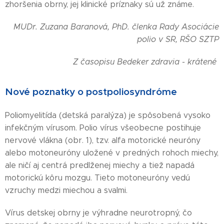
zhoršenia obrny, jej klinické príznaky sú už známe.
MUDr. Zuzana Baranová, PhD. členka Rady Asociácie
polio v SR, RŠO SZTP
Z časopisu Bedeker zdravia - krátené
Nové poznatky o postpoliosyndróme
Poliomyelitída (detská paralýza) je spôsobená vysoko
infekčným vírusom. Polio vírus všeobecne postihuje
nervové vlákna (obr. 1), tzv. alfa motorické neuróny
alebo motoneuróny uložené v predných rohoch miechy,
ale ničí aj centrá predlženej miechy a tiež napadá
motorickú kôru mozgu. Tieto motoneuróny vedú
vzruchy medzi miechou a svalmi.
Vírus detskej obrny je výhradne neurotropný, čo