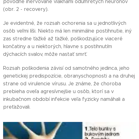
pôvodne inervované vláknami odumretých neurónov
(obr. 2 - recovery).
Je evidentné, že rozsah ochorenia sa u jednotlivých
osôb veľmi líši. Niekto má len minimálne postihnutie, iný
zas stredne ťažké až ťažké, poškodzujúce viaceré
končatiny a u niektorých, hlavne s postihnutím
dýchacích svalov, môže nastať smrť.
Rozsah poškodenia závisí od samotného jedinca, jeho
genetickej predispozície, obranyschopnosti a na druhej
strane od virulencie vírusu. Je známe, že choroba
prebieha oveľa agresívnejšie u osôb, ktorí sa v
inkubačnom období infekcie veľa fyzicky namáhali a
preťažovali.