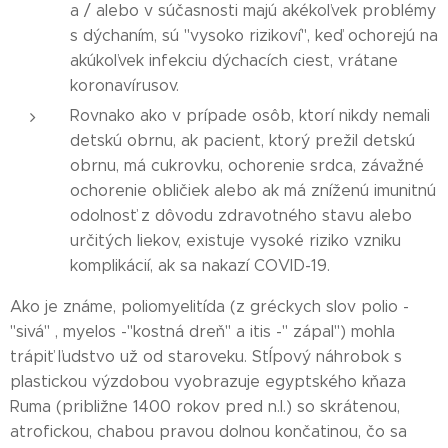
a / alebo v súčasnosti majú akékoľvek problémy
s dýchaním, sú "vysoko rizikoví", keď ochorejú na
akúkoľvek infekciu dýchacích ciest, vrátane
koronavírusov.
Rovnako ako v prípade osôb, ktorí nikdy nemali
detskú obrnu, ak pacient, ktorý prežil detskú
obrnu, má cukrovku, ochorenie srdca, závažné
ochorenie obličiek alebo ak má zníženú imunitnú
odolnosť z dôvodu zdravotného stavu alebo
určitých liekov, existuje vysoké riziko vzniku
komplikácií, ak sa nakazí COVID-19.
Ako je známe, poliomyelitída (z gréckych slov polio -
"sivá" , myelos -"kostná dreň" a itis -" zápal") mohla
trápiť ľudstvo už od staroveku. Stĺpový náhrobok s
plastickou výzdobou vyobrazuje egyptského kňaza
Ruma (približne 1400 rokov pred n.l.) so skrátenou,
atrofickou, chabou pravou dolnou končatinou, čo sa