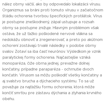
nález obrny väčší, ako by odpovedalo lokalizácii vírusu.
Organizmus sa bráni proti tomuto vírusu v začiatočnom
štádiu ochorenia tvorbou špecifických protilátok. Vírus
je postupne zneškodnený, zápal ustupuje a rozsah
obrny sa postupne znižuje. Hlavným problémom však
ostáva, že už ťažko poškodené nervové vlákna sa
nedokážu obnoviť a zregenerovať, a preto po akútnom
ochorení zostávajú trvalé následky v podobe obrny
svalov. Zotaví sa iba časť neurónov. Výsledkom je vznik
paralytickej formy ochorenia. Najčastejšie vzniká
monoparéza, čiže obrna jednej, prevažne dolnej
končatiny, prípadne paraparéza - ochrnutie dvoch
končatín. Vírusom sa môžu poškodiť všetky končatiny a
aj svalstvo brucha a dýchacieho systému. To sa už
považuje za najťažšiu formu ochorenia, ktorá môže
končiť smrťou pre zástavu dýchania a zlyhania krvného
obehu.