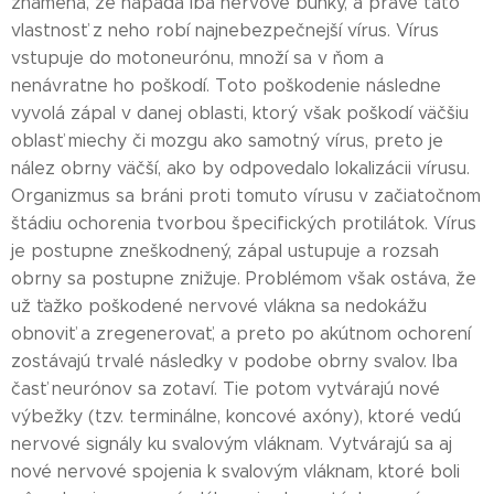
znamená, že napadá iba nervové bunky, a práve táto
vlastnosť z neho robí najnebezpečnejší vírus. Vírus
vstupuje do motoneurónu, množí sa v ňom a
nenávratne ho poškodí. Toto poškodenie následne
vyvolá zápal v danej oblasti, ktorý však poškodí väčšiu
oblasť miechy či mozgu ako samotný vírus, preto je
nález obrny väčší, ako by odpovedalo lokalizácii vírusu.
Organizmus sa bráni proti tomuto vírusu v začiatočnom
štádiu ochorenia tvorbou špecifických protilátok. Vírus
je postupne zneškodnený, zápal ustupuje a rozsah
obrny sa postupne znižuje. Problémom však ostáva, že
už ťažko poškodené nervové vlákna sa nedokážu
obnoviť a zregenerovať, a preto po akútnom ochorení
zostávajú trvalé následky v podobe obrny svalov. Iba
časť neurónov sa zotaví. Tie potom vytvárajú nové
výbežky (tzv. terminálne, koncové axóny), ktoré vedú
nervové signály ku svalovým vláknam. Vytvárajú sa aj
nové nervové spojenia k svalovým vláknam, ktoré boli