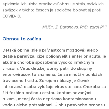
epidémie. Ich úloha eradikovať obrnu je stála, avšak ich
záväzok v týchto časoch je spoločne bojovať aj proti
COVID-19.
MUDr. Z. Baranová, PhD,
zdroj PHI
Obrnou to začína
Detská obrna (nie s prívlastkom mozgová) alebo
detská paralýza, čiže poliomyelitis anterior acuta, je
akútna choroba spôsobená vysoko infekčným
vírusom. Vírus detskej obrny patrí do skupiny
enterovírusov, to znamená, že sa množí v bunkách
tráviaceho traktu. Zdrojom nákazy je človek.
Infikovaná osoba vylučuje vírus stolicou. Choroba sa
šíri fekálno-orálnou cestou kontaminovanými
rukami, menej často nepriamo kontaminovanou
vodou alebo potravinami. Úlohu pasívneho prenosu