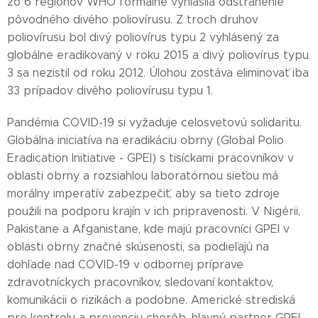
zo 6 regiónov WHO formálne vyhlásila odstránenie
pôvodného divého poliovírusu. Z troch druhov
poliovírusu bol divý poliovírus typu 2 vyhlásený za
globálne eradikovaný v roku 2015 a divý poliovírus typu
3 sa nezistil od roku 2012. Úlohou zostáva eliminovať iba
33 prípadov divého poliovírusu typu 1.
Pandémia COVID-19 si vyžaduje celosvetovú solidaritu.
Globálna iniciatíva na eradikáciu obrny (Global Polio
Eradication Initiative - GPEI) s tisíckami pracovníkov v
oblasti obrny a rozsiahlou laboratórnou sieťou má
morálny imperatív zabezpečiť, aby sa tieto zdroje
použili na podporu krajín v ich pripravenosti. V Nigérii,
Pakistane a Afganistane, kde majú pracovníci GPEI v
oblasti obrny značné skúsenosti, sa podieľajú na
dohľade nad COVID-19 v odbornej príprave
zdravotníckych pracovníkov, sledovaní kontaktov,
komunikácii o rizikách a podobne. Americké strediská
pre kontrolu a prevenciu chorôb, hlavný partner GPEI,