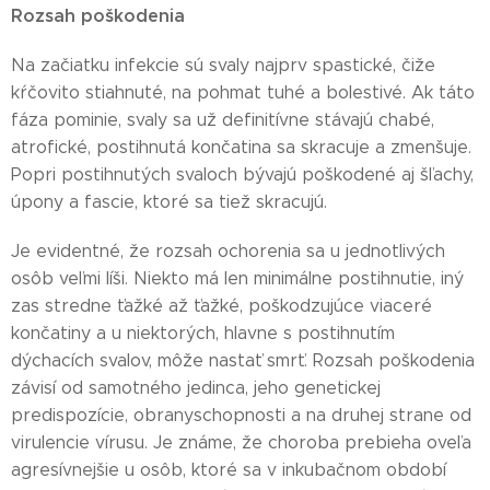
Rozsah poškodenia
Na začiatku infekcie sú svaly najprv spastické, čiže
kŕčovito stiahnuté, na pohmat tuhé a bolestivé. Ak táto
fáza pominie, svaly sa už definitívne stávajú chabé,
atrofické, postihnutá končatina sa skracuje a zmenšuje.
Popri postihnutých svaloch bývajú poškodené aj šľachy,
úpony a fascie, ktoré sa tiež skracujú.
Je evidentné, že rozsah ochorenia sa u jednotlivých
osôb veľmi líši. Niekto má len minimálne postihnutie, iný
zas stredne ťažké až ťažké, poškodzujúce viaceré
končatiny a u niektorých, hlavne s postihnutím
dýchacích svalov, môže nastať smrť. Rozsah poškodenia
závisí od samotného jedinca, jeho genetickej
predispozície, obranyschopnosti a na druhej strane od
virulencie vírusu. Je známe, že choroba prebieha oveľa
agresívnejšie u osôb, ktoré sa v inkubačnom období