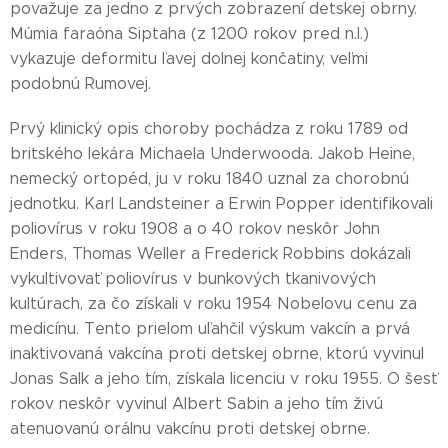
považuje za jedno z prvých zobrazení detskej obrny.
Múmia faraóna Siptaha (z 1200 rokov pred n.l.)
vykazuje deformitu ľavej dolnej končatiny, veľmi
podobnú Rumovej.
Prvý klinický opis choroby pochádza z roku 1789 od
britského lekára Michaela Underwooda. Jakob Heine,
nemecký ortopéd, ju v roku 1840 uznal za chorobnú
jednotku. Karl Landsteiner a Erwin Popper identifikovali
poliovírus v roku 1908 a o 40 rokov neskôr John
Enders, Thomas Weller a Frederick Robbins dokázali
vykultivovať poliovírus v bunkových tkanivových
kultúrach, za čo získali v roku 1954 Nobelovu cenu za
medicínu. Tento prielom uľahčil výskum vakcín a prvá
inaktivovaná vakcína proti detskej obrne, ktorú vyvinul
Jonas Salk a jeho tím, získala licenciu v roku 1955. O šesť
rokov neskôr vyvinul Albert Sabin a jeho tím živú
atenuovanú orálnu vakcínu proti detskej obrne.