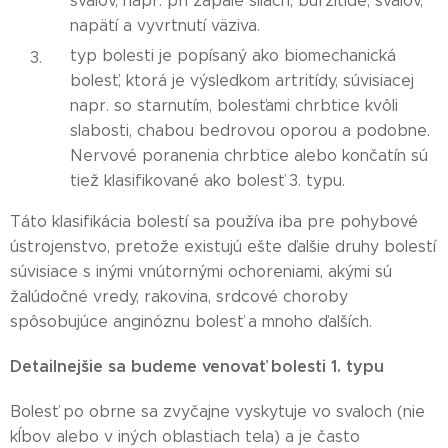
svalov, napr. pri zápale šliach, burzitíde, svalov,
napätí a vyvrtnutí väziva.
typ bolesti je popísaný ako biomechanická
bolesť, ktorá je výsledkom artritídy, súvisiacej
napr. so starnutím, bolesťami chrbtice kvôli
slabosti, chabou bedrovou oporou a podobne.
Nervové poranenia chrbtice alebo končatín sú
tiež klasifikované ako bolesť 3. typu.
Táto klasifikácia bolestí sa používa iba pre pohybové
ústrojenstvo, pretože existujú ešte ďalšie druhy bolestí
súvisiace s inými vnútornými ochoreniami, akými sú
žalúdočné vredy, rakovina, srdcové choroby
spôsobujúce anginóznu bolesť a mnoho ďalších.
Detailnejšie sa budeme venovať bolesti 1. typu
Bolesť po obrne sa zvyčajne vyskytuje vo svaloch (nie
kĺbov alebo v iných oblastiach tela) a je často