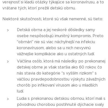
verejnosť si kladú otázky týkajúce sa koronavírusu, a to
vrátane tých, ktorí prežili detskú obrnu.
Niektoré skutočnosti, ktoré sú však nemenné, sú tieto:
Detská obrna a jej neskoré dôsledky samy
osebe nespôsobujú imunitný kompromis. Preto
"obrnári" nie sú viac náchylnejší na infekciu
koronavírusom, alebo sa u nich nevyvinú
vážnejšie komplikácie ako u ostatných ľudí.
Väčšina osôb, ktorá má následky po prekonanej
detskej obrne je však staršia ako 60 rokov, čo
nás stavia do kategórie "s vyšším rizikom" s
väčšou pravdepodobnosťou výskytu závažných
chorôb po infikovaní vírusom ako u mladších
ľudí.
Ľudia s prekonanou detskou obrnou, ktorí mali s
pôvodnou chorobou postihnuté dýchacie svaly