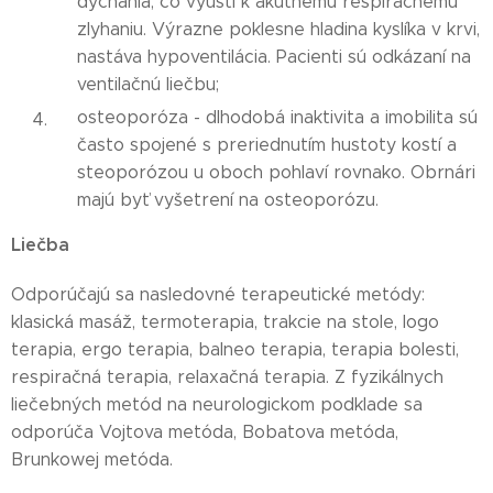
dýchania, čo vyústi k akútnemu respiračnému
zlyhaniu. Výrazne poklesne hladina kyslíka v krvi,
nastáva hypoventilácia. Pacienti sú odkázaní na
ventilačnú liečbu;
osteoporóza - dlhodobá inaktivita a imobilita sú
často spojené s preriednutím hustoty kostí a
steoporózou u oboch pohlaví rovnako. Obrnári
majú byť vyšetrení na osteoporózu.
Liečba
Odporúčajú sa nasledovné terapeutické metódy:
klasická masáž, termoterapia, trakcie na stole, logo
terapia, ergo terapia, balneo terapia, terapia bolesti,
respiračná terapia, relaxačná terapia. Z fyzikálnych
liečebných metód na neurologickom podklade sa
odporúča Vojtova metóda, Bobatova metóda,
Brunkowej metóda.