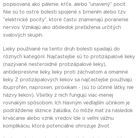
popisovaná ako pálenie, kŕče, alebo ''unavený'' pocit.
Nie sú to ostré bolesti spojené s brnením alebo tzv.
"elektrické pocity", ktoré často znamenajú poranenie
nervov. Vznikajú ako dôsledok preťaženia určitých
svalových skupín.
Lieky používané na tento druh bolesti spadajú do
rôznych kategórií. Najčastejšie sú to protizápalové lieky
(nazývané nesteroidné protizápalové lieky),
antidepresívne lieky, lieky proti záchvatom a omamné
lieky. Z protizápalových liekov sa najčastejšie používajú
ibuprofén, naproxen, piroxikam - (sú to účinné látky, nie
názvy liekov). Všetky z nich fungujú viac-menej
rovnakým spôsobom. Ich hlavným vedľajším účinkom je
podráždenie sliznice žalúdka, čo môže mať za následok
krvácanie alebo vznik vredov. Ide o veľmi vážnu
komplikáciu, ktorá potenciálne ohrozuje život.