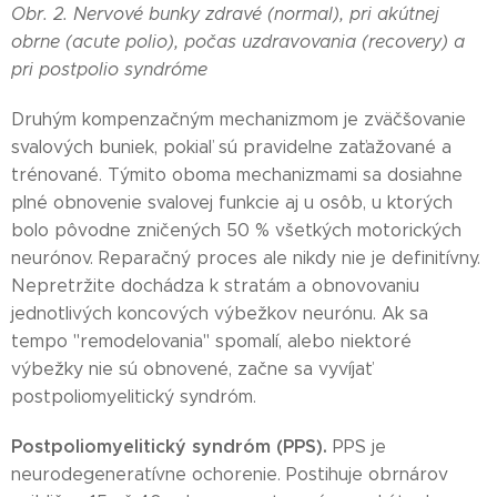
Obr. 2. Nervové bunky zdravé (normal), pri akútnej
obrne (acute polio), počas uzdravovania (recovery) a
pri postpolio syndróme
Druhým kompenzačným mechanizmom je zväčšovanie
svalových buniek, pokiaľ sú pravidelne zaťažované a
trénované. Týmito oboma mechanizmami sa dosiahne
plné obnovenie svalovej funkcie aj u osôb, u ktorých
bolo pôvodne zničených 50 % všetkých motorických
neurónov. Reparačný proces ale nikdy nie je definitívny.
Nepretržite dochádza k stratám a obnovovaniu
jednotlivých koncových výbežkov neurónu. Ak sa
tempo "remodelovania" spomalí, alebo niektoré
výbežky nie sú obnovené, začne sa vyvíjať
postpoliomyelitický syndróm.
Postpoliomyelitický syndróm (PPS).
PPS je
neurodegeneratívne ochorenie. Postihuje obrnárov