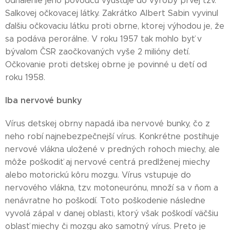
odhalenie jeho pôvodcu vyúsťuje do výroby prvej tzv.
Salkovej očkovacej látky. Zakrátko Albert Sabin vyvinul
ďalšiu očkovaciu látku proti obrne, ktorej výhodou je, že
sa podáva perorálne. V roku 1957 tak mohlo byť v
bývalom ČSR zaočkovaných vyše 2 milióny detí.
Očkovanie proti detskej obrne je povinné u detí od
roku 1958.
Iba nervové bunky
Vírus detskej obrny napadá iba nervové bunky, čo z
neho robí najnebezpečnejší vírus. Konkrétne postihuje
nervové vlákna uložené v predných rohoch miechy, ale
môže poškodiť aj nervové centrá predlženej miechy
alebo motorickú kôru mozgu. Vírus vstupuje do
nervového vlákna, tzv. motoneurónu, množí sa v ňom a
nenávratne ho poškodí. Toto poškodenie následne
vyvolá zápal v danej oblasti, ktorý však poškodí väčšiu
oblasť miechy či mozgu ako samotný vírus. Preto je