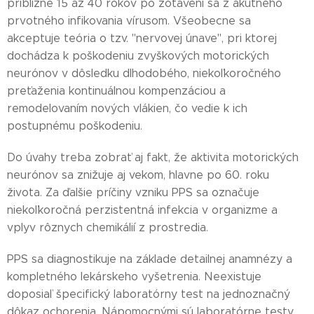
približne 15 až 40 rokov po zotavení sa z akútneho
prvotného infikovania vírusom. Všeobecne sa
akceptuje teória o tzv. "nervovej únave", pri ktorej
dochádza k poškodeniu zvyškových motorických
neurónov v dôsledku dlhodobého, niekoľkoročného
preťaženia kontinuálnou kompenzáciou a
remodelovaním nových vlákien, čo vedie k ich
postupnému poškodeniu.
Do úvahy treba zobrať aj fakt, že aktivita motorických
neurónov sa znižuje aj vekom, hlavne po 60. roku
života. Za ďalšie príčiny vzniku PPS sa označuje
niekoľkoročná perzistentná infekcia v organizme a
vplyv rôznych chemikálií z prostredia.
PPS sa diagnostikuje na základe detailnej anamnézy a
kompletného lekárskeho vyšetrenia. Neexistuje
doposiaľ špecifický laboratórny test na jednoznačný
dôkaz ochorenia. Nápomocnými sú laboratórne testy