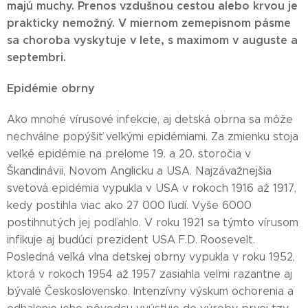
majú muchy. Prenos vzdušnou cestou alebo krvou je
prakticky nemožný. V miernom zemepisnom pásme
sa choroba vyskytuje v lete, s maximom v auguste a
septembri.
Epidémie obrny
Ako mnohé vírusové infekcie, aj detská obrna sa môže
nechválne popýšiť veľkými epidémiami. Za zmienku stoja
veľké epidémie na prelome 19. a 20. storočia v
Škandinávii, Novom Anglicku a USA. Najzávažnejšia
svetová epidémia vypukla v USA v rokoch 1916 až 1917,
kedy postihla viac ako 27 000 ľudí. Vyše 6000
postihnutých jej podľahlo. V roku 1921 sa týmto vírusom
infikuje aj budúci prezident USA F.D. Roosevelt.
Posledná veľká vlna detskej obrny vypukla v roku 1952,
ktorá v rokoch 1954 až 1957 zasiahla veľmi razantne aj
bývalé Československo. Intenzívny výskum ochorenia a