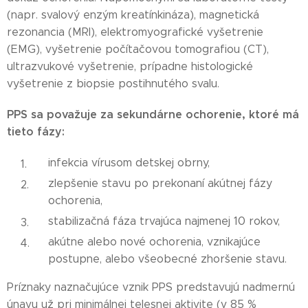
(napr. svalový enzým kreatínkináza), magnetická
rezonancia (MRI), elektromyografické vyšetrenie
(EMG), vyšetrenie počítačovou tomografiou (CT),
ultrazvukové vyšetrenie, prípadne histologické
vyšetrenie z biopsie postihnutého svalu.
PPS sa považuje za sekundárne ochorenie, ktoré má
tieto fázy:
infekcia vírusom detskej obrny,
zlepšenie stavu po prekonaní akútnej fázy
ochorenia,
stabilizačná fáza trvajúca najmenej 10 rokov,
akútne alebo nové ochorenia, vznikajúce
postupne, alebo všeobecné zhoršenie stavu.
Príznaky naznačujúce vznik PPS predstavujú nadmernú
únavu už pri minimálnej telesnej aktivite (v 85 %