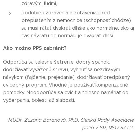
zdravými ľuďmi,
obdobie uzdravenia a zotavenia pred
prepustením z nemocnice (schopnosť chôdze)
sa musí rátať dvakrát dlhšie ako normálne, ako aj
čas návratu do normálu je dvakrát dlhší.
Ako možno PPS zabrániť?
Odporúča sa telesné šetrenie, dobrý spánok,
dodržiavať vyváženú stravu, vyhnúť sa nezdravým
návykom (fajčenie, prejedanie), dodržiavať predpísaný
cvičebný program. Vhodné je používať kompenzačné
pomôcky. Neodporúča sa cvičiť a telesne namáhať do
vyčerpania, bolesti až slabosti.
MUDr. Zuzana Baranová, PhD. členka Rady Asociácie
polio v SR, RŠO SZTP