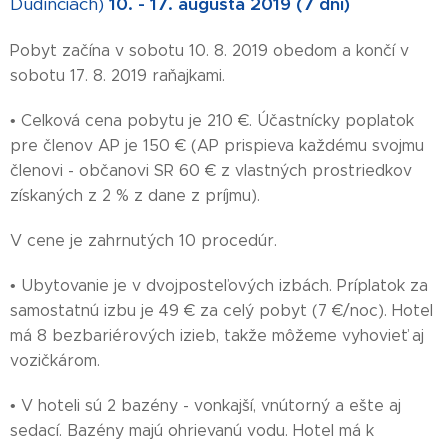
Dudinciach)
10. - 17. augusta 2019 (7 dní)
Pobyt začína v sobotu 10. 8. 2019 obedom a končí v
sobotu 17. 8. 2019 raňajkami.
• Celková cena pobytu je 210 €. Účastnícky poplatok
pre členov AP je 150 € (AP prispieva každému svojmu
členovi - občanovi SR 60 € z vlastných prostriedkov
získaných z 2 % z dane z príjmu).
V cene je zahrnutých 10 procedúr.
• Ubytovanie je v dvojposteľových izbách. Príplatok za
samostatnú izbu je 49 € za celý pobyt (7 €/noc). Hotel
má 8 bezbariérových izieb, takže môžeme vyhovieť aj
vozičkárom.
• V hoteli sú 2 bazény - vonkajší, vnútorný a ešte aj
sedací. Bazény majú ohrievanú vodu. Hotel má k