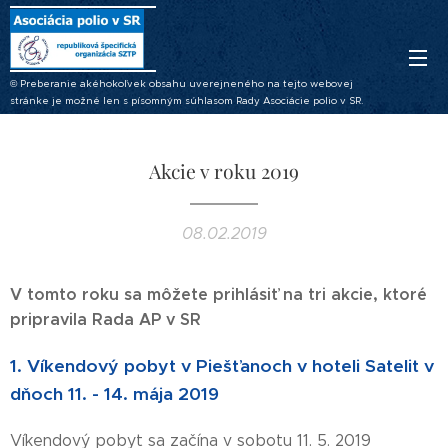
© Preberanie akéhokoľvek obsahu uverejneného na tejto webovej
stránke je možné len s písomným súhlasom Rady Asociácie polio v SR.
Akcie v roku 2019
08.02.2019
V tomto roku sa môžete prihlásiť na tri akcie, ktoré
pripravila Rada AP v SR
1. Víkendový pobyt v Piešťanoch v hoteli Satelit v
dňoch
11. - 14. mája 2019
Víkendový pobyt sa začína v sobotu 11. 5. 2019