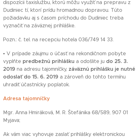
dispozícii taxislužbu, ktorú môžu využiť na prepravu z
Dudiniec tí, ktorí prídu hromadnou dopravou. Túto
požiadavku aj s časom príchodu do Dudiniec treba
vyznačiť na záväznej prihláške.
Pozn.: č. tel. na recepciu hotela 036/749 14 33.
• V prípade záujmu o účasť na rekondičnom pobyte
predbežnú prihlášku
do 25. 3.
vyplňte
a odošlite ju
2019
záväznú prihlášku je nutné
na adresu tajomníčky,
odoslať do 15. 6. 2019
a zároveň do tohto termínu
uhradiť účastnícky poplatok.
Adresa tajomníčky
Mgr. Anna Hmiráková, M. R. Štefánika 68/589, 907 01
Myjava;
Ak vám viac vyhovuje zaslať prihlášky elektronickou