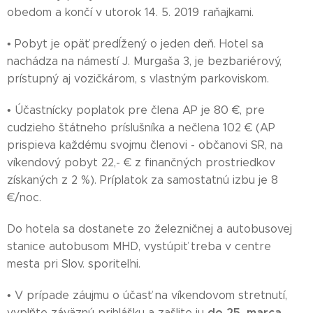
obedom a končí v utorok 14. 5. 2019 raňajkami.
• Pobyt je opäť predĺžený o jeden deň. Hotel sa
nachádza na námestí J. Murgaša 3, je bezbariérový,
prístupný aj vozičkárom, s vlastným parkoviskom.
• Účastnícky poplatok pre člena AP je 80 €, pre
cudzieho štátneho príslušníka a nečlena 102 € (AP
prispieva každému svojmu členovi - občanovi SR, na
víkendový pobyt 22,- € z finančných prostriedkov
získaných z 2 %). Príplatok za samostatnú izbu je 8
€/noc.
Do hotela sa dostanete zo železničnej a autobusovej
stanice autobusom MHD, vystúpiť treba v centre
mesta pri Slov. sporiteľni.
• V prípade záujmu o účasť na víkendovom stretnutí,
do 25. marca
vyplňte záväznú prihlášku a zašlite ju