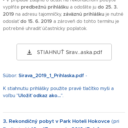
predbežnú prihlášku
do 25. 3.
vyplňte
a odošlite ju
2019
záväznú prihlášku
na adresu tajomníčky,
je nutné
do 15. 6. 2019
odoslať
a zároveň do tohto termínu je
potrebné uhradiť účastnícky poplatok.
STIAHNUŤ Sirav...aska.pdf
Sirava_2019_1_Prihlaska.pdf
Súbor:
-
K stiahnutiu prihlášky použite pravé tlačítko myši a
Uložiť odkaz ako...
voľbu "
".
3. Rekondičný pobyt v Park Hoteli Hokovce
(pri