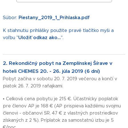
Piestany_2019_1_Prihlaska.pdf
Súbor:
K stiahnutiu prihlášky použite pravé tlačítko myši a
Uložiť odkaz ako...
voľbu "
".
2. Rekondičný pobyt na Zemplínskej Šírave v
hoteli CHEMES 20. - 26. júla 2019 (6 dní)
Pobyt začína v sobotu 20. 7. 2019 večerou a končí v
piatok 26. 7. 2019 raňajkami.
• Celková cena pobytu je 215 €. Účastnícky poplatok
pre členov AP je 168 € (AP prispieva každému svojmu
členovi - občanovi SR, 47 € z vlastných prostriedkov
získaných z 2 %). Príplatok za samostatnú izbu je 5
€/noc.