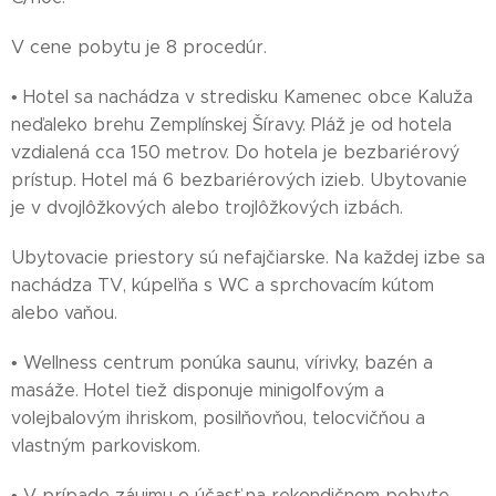
V cene pobytu je 8 procedúr.
• Hotel sa nachádza v stredisku Kamenec obce Kaluža
neďaleko brehu Zemplínskej Šíravy. Pláž je od hotela
vzdialená cca 150 metrov. Do hotela je bezbariérový
prístup. Hotel má 6 bezbariérových izieb. Ubytovanie
je v dvojlôžkových alebo trojlôžkových izbách.
Ubytovacie priestory sú nefajčiarske. Na každej izbe sa
nachádza TV, kúpeľňa s WC a sprchovacím kútom
alebo vaňou.
• Wellness centrum ponúka saunu, vírivky, bazén a
masáže. Hotel tiež disponuje minigolfovým a
volejbalovým ihriskom, posilňovňou, telocvičňou a
vlastným parkoviskom.
• V prípade záujmu o účasť na rekondičnom pobyte