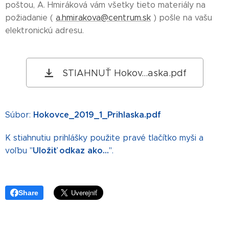
poštou, A. Hmiráková vám všetky tieto materiály na
požiadanie (
a.hmirakova@centrum.sk
) pošle na vašu
elektronickú adresu.
STIAHNUŤ Hokov...aska.pdf
Hokovce_2019_1_Prihlaska.pdf
Súbor:
K stiahnutiu prihlášky použite pravé tlačítko myši a
Uložiť odkaz ako...
voľbu "
".
Share