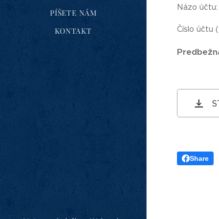
Názo účtu:
PÍŠETE NÁM
Číslo účtu
KONTAKT
Predbežná
S
Share