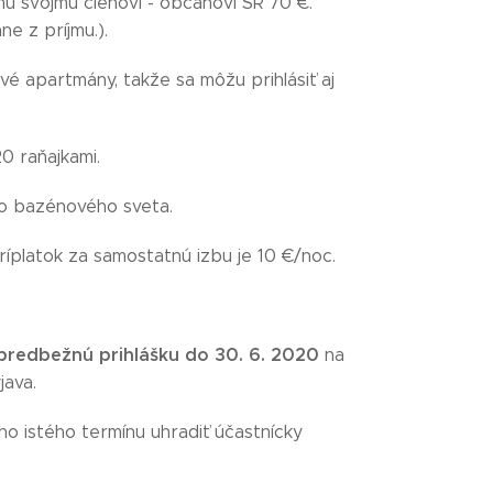
u svojmu členovi - občanovi SR 70 €.
e z príjmu.).
vé apartmány, takže sa môžu prihlásiť aj
0 raňajkami.
o bazénového sveta.
ríplatok za samostatnú izbu je 10 €/noc.
p
redbežnú prihlášku
do 30. 6. 2020
na
java.
ho istého termínu uhradiť účastnícky