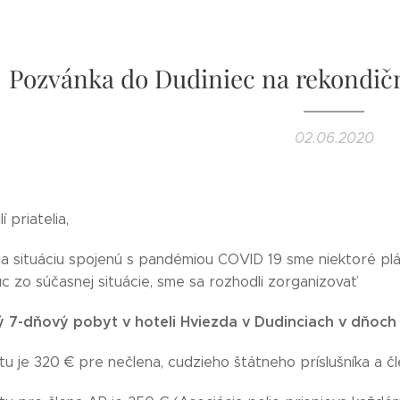
Pozvánka do Dudiniec na rekondičný
02.06.2020
í priatelia,
a situáciu spojenú s pandémiou COVID 19 sme niektoré plán
c zo súčasnej situácie, sme sa rozhodli zorganizovať
 7-dňový pobyt v hoteli Hviezda v Dudinciach v dňoch 4.
 je 320 € pre nečlena, cudzieho štátneho príslušníka a čl