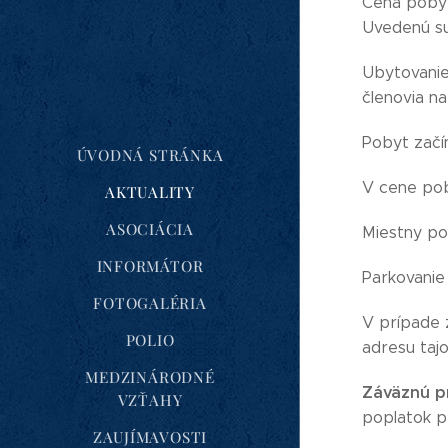
Cena pobyt
Uvedenú su
Ubytovanie 
členovia na
Pobyt začín
ÚVODNÁ STRÁNKA
V cene pob
AKTUALITY
ASOCIÁCIA
Miestny pop
INFORMÁTOR
Parkovanie
FOTOGALÉRIA
V prípade 
POLIO
adresu taj
MEDZINÁRODNÉ
Záväznú pr
VZŤAHY
poplatok p
ZAUJÍMAVOSTI