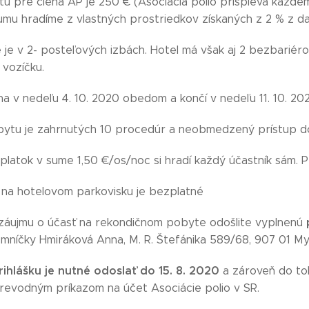
u pre člena AP je 250 € (Asociácia polio prispieva každém
mu hradíme z vlastných prostriedkov získaných z 2 % z dan
je v 2- posteľových izbách. Hotel má však aj 2 bezbariéro
 vozíčku.
a v nedeľu 4. 10. 2020 obedom a končí v nedeľu 11. 10. 202
ytu je zahrnutých 10 procedúr a neobmedzený prístup d
latok v sume 1,50 €/os/noc si hradí každý účastník sám. P
 na hotelovom parkovisku je bezplatné
záujmu o účasť na rekondičnom pobyte odošlite vyplnenú
omníčky Hmiráková Anna, M. R. Štefánika 589/68, 907 01 My
ihlášku je nutné odoslať do 15. 8. 2020
a zároveň do to
revodným príkazom na účet Asociácie polio v SR.