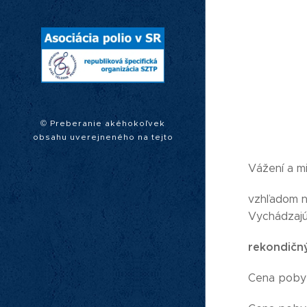
© Preberanie akéhokoľvek
obsahu uverejneného na tejto
webovej stránke je možné len s
písomným súhlasom Rady
Vážení a mil
Asociácie polio v SR.
vzhľadom n
Vychádzajú
rekondičný
Cena pobytu