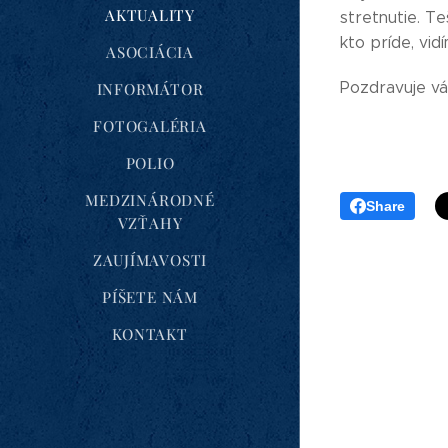
AKTUALITY
stretnutie. Te
kto príde, vi
ASOCIÁCIA
Pozdravuje v
INFORMÁTOR
FOTOGALÉRIA
POLIO
MEDZINÁRODNÉ
Share
VZŤAHY
ZAUJÍMAVOSTI
PÍŠETE NÁM
KONTAKT