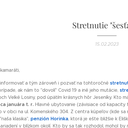
Stretnutie "šesť
15.02.2023
a kamaráti,
stretnu
s informovať a tým zároveň i pozvať na tohtoročné
str
prípade, ak nám to "dovolí" Covid 19 a iné jeho mutácie,
ch Velké Losiny, pod úpätím krásnych hôr Jeseníky. Kto má
a januára t. r.
Hlavné ubytovanie (závisiace od kapacity 
 v obci na ul. Komenského 304. Z centra kúpeľov (kde sa n
penzión Horinka
"naša klasika",
, ktorá je ešte bližšie k El
riadení v blízkom okolí. Kto by sa tak rozhodol, mohol by