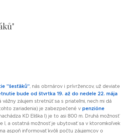
áků"
tie "šesťáků"
, nás obrnárov i prívržencov, už deviate
etnutie bude od štvrtka 19. až do nedele 22. mája
 vážny záujem stretnúť sa s priateľmi, nech mi dá
penzióne
tohto zariadenia) je zabezpečené v
achádza KD Eliška I) je to asi 800 m. Druhá možnosť
iške I, a ostatná možnosť je ubytovať sa v ktoromkoľvek
 ma aspoň informovať kvôli počtu záujemcov o