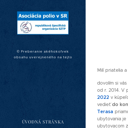
© Preberanie akéhokoľvek
obsahu uverejneného na tejto
webovej stránke je možné len s
písomným súhlasom Rady
Milí priatelia 
Asociácie polio v SR.
dovolím si vá
od r. 2014. V 
2022
v kúpeľo
do konc
vedieť
Terasa
priamo
ubytovania je 
ÚVODNÁ STRÁNKA
ubytovacom za