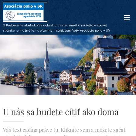
© Preberanie akéhokoľvek obsahu uverejneného na tejto webovej
stránke je možné len s písomným súhlasom Rady Asociácie polio v SR.
U nás sa budete cítiť ako doma
Váš text začína práve tu. Kliknite sem a môžete začať