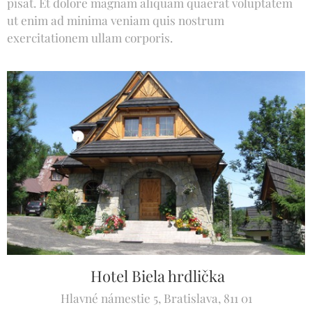
písať. Et dolore magnam aliquam quaerat voluptatem
ut enim ad minima veniam quis nostrum
exercitationem ullam corporis.
Hotel Biela hrdlička
Hlavné námestie 5, Bratislava, 811 01